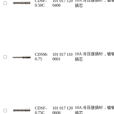
10A 冷压接插针，镀
CDSF-
101 017 120
0.50C
0406
插芯
10A 冷压接插针，镀
CDSM-
101 017 110
0.75
0601
插芯
10A 冷压接插针，镀
CDSF-
101 017 120
0.75C
0606
插芯