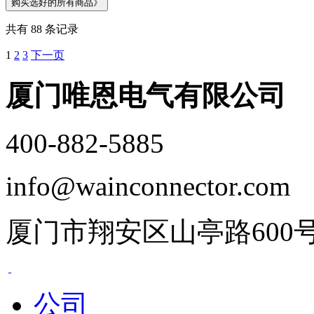
共有 88 条记录
1
2
3
下一页
厦门唯恩电气有限公司
400-882-5885
info@wainconnector.com
厦门市翔安区山亭路600
公司