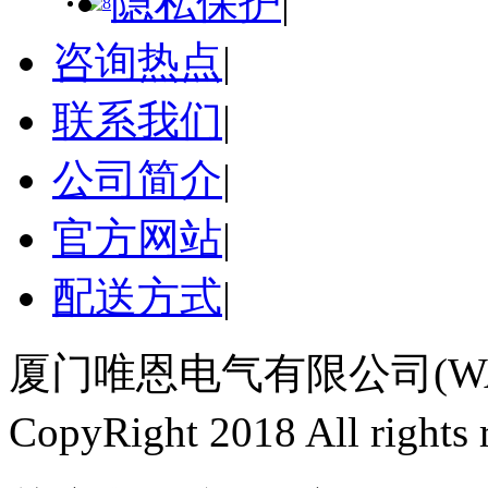
隐私保护
|
咨询热点
|
联系我们
|
公司简介
|
官方网站
|
配送方式
|
厦门唯恩电气有限公司(WAI
CopyRight 2018 All righ