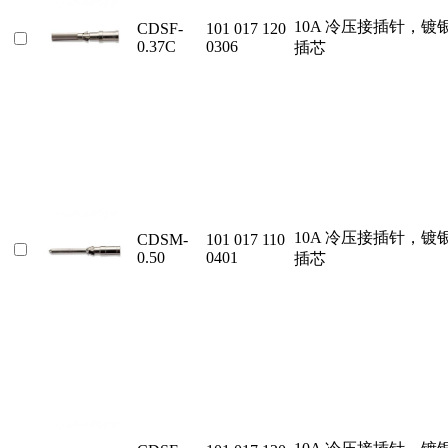
10A 冷压接插针，镀
CDSF-
101 017 120
0.37C
0306
插芯
10A 冷压接插针，镀
CDSM-
101 017 110
0.50
0401
插芯