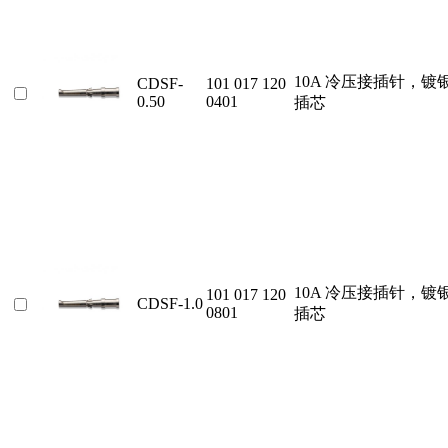
10A 冷压接插针，镀
CDSF-
101 017 120
0.50
0401
插芯
10A 冷压接插针，镀
101 017 120
CDSF-1.0
0801
插芯