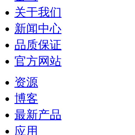
关于我们
新闻中心
品质保证
官方网站
资源
博客
最新产品
应用