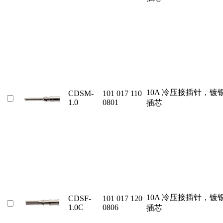
10A 冷压接插针，镀
CDSM-
101 017 110
1.0
0801
插芯
10A 冷压接插针，镀
CDSF-
101 017 120
1.0C
0806
插芯