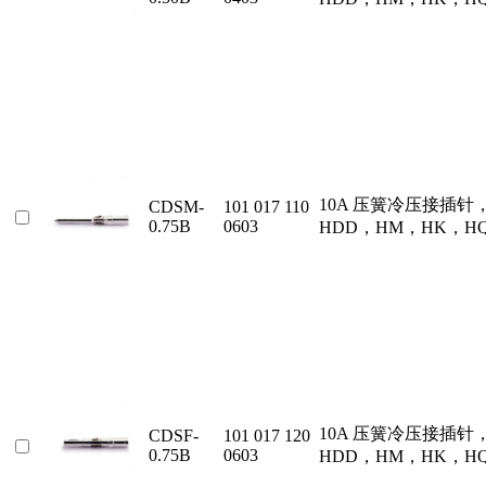
10A 压簧冷压接插
CDSM-
101 017 110
0.75B
0603
HDD，HM，HK，H
10A 压簧冷压接插
CDSF-
101 017 120
0.75B
0603
HDD，HM，HK，H